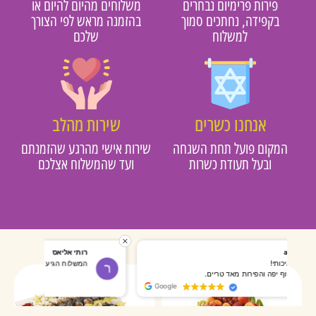
פירות פרימיום נבחרים
משלוחים מהיום להיום או
בקפידה, נחתכים סמוך
בהזמנה מראש לפי הצורך
למשלוח
שלכם
אנחנו כשרים
שירות מהלב
מקום פועל תחת השגחה
שירות אישי מהרגע שהזמנתם
ובעל תעודת כשרות
ועד שהמשלוח אצלכם
רותי אליאס
מאירה אר
המשלוח הגיע מהר, השליח היה אדיב, התקשר לפני שהגיע
שרות מעו
Google