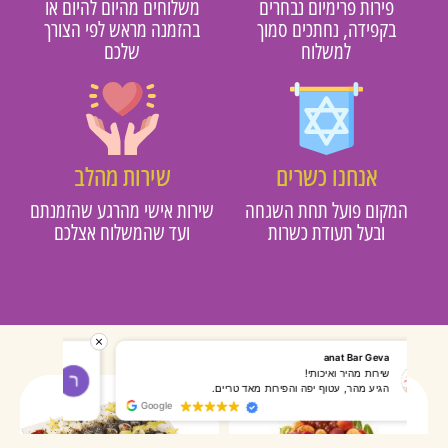
פירות פרימיום נבחרים
משלוחים מהיום להיום או
בקפידה, נחתכים סמוך
בהזמנה מראש לפי הצורך
למשלוח
שלכם
אנחנו כשרים
שירות מהלב
מקום פועל תחת השגחה
שירות אישי מהרגע שהזמנתם
ובעל תעודת כשרות
ועד שהמשלוח אצלכם
רותי אליאס
מאירה אר
המשלוח הגיע מהר, השליח היה אדיב, התקשר לפני שהגיע
שרות מעו
Google