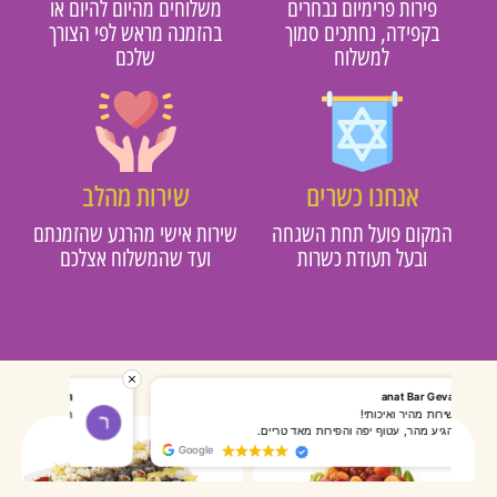
פירות פרימיום נבחרים
משלוחים מהיום להיום או
בקפידה, נחתכים סמוך
בהזמנה מראש לפי הצורך
למשלוח
שלכם
אנחנו כשרים
שירות מהלב
מקום פועל תחת השגחה
שירות אישי מהרגע שהזמנתם
ובעל תעודת כשרות
ועד שהמשלוח אצלכם
רותי אליאס
מאירה אר
המשלוח הגיע מהר, השליח היה אדיב, התקשר לפני שהגיע
שרות מעו
Google