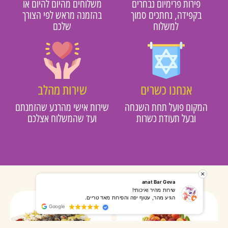
פירות פרימיום נבחרים
משלוחים מהיום להיום או
בקפידה, נחתכים סמוך
בהזמנה מראש לפי הצורך
למשלוח
שלכם
אנחנו כשרים
שירות מהלב
מקום פועל תחת השגחה
שירות אישי מהרגע שהזמנתם
ובעל תעודת כשרות
ועד שהמשלוח אצלכם
רותי אליאס
מאירה אר
המשלוח הגיע מהר, השליח היה אדיב, התקשר לפני שהגיע
שרות מעו
Google