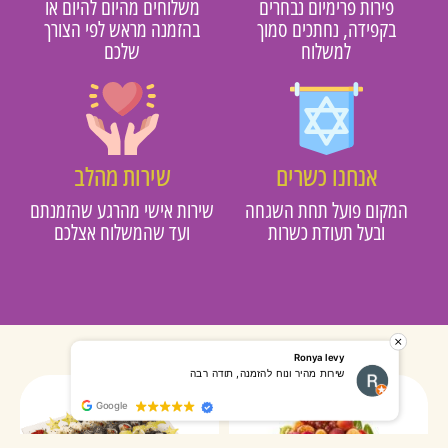
פירות פרימיום נבחרים
משלוחים מהיום להיום או
בקפידה, נחתכים סמוך
בהזמנה מראש לפי הצורך
למשלוח
שלכם
אנחנו כשרים
שירות מהלב
מקום פועל תחת השגחה
שירות אישי מהרגע שהזמנתם
ובעל תעודת כשרות
ועד שהמשלוח אצלכם
אופירה סבן
vit cohen
שירות מהיר ואדיב. הכל מגיע מסודר ואסטתי. פעם אחת
היה מצויין
הזמנתי שוקולדים ובפעם השניה מגש פירות.
Google