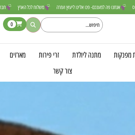
ם שאסור לפספס
אנחנו פה למענכם- פנו אלינו ליעוץ ועזרה
משלוח לכל ה
0
 מפנקות
מתנה ליולדת
זרי פירות
מארזים
צור קשר