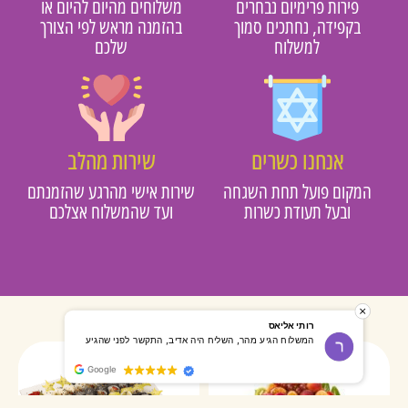
פירות פרימיום נבחרים
משלוחים מהיום להיום או
בקפידה, נחתכים סמוך
בהזמנה מראש לפי הצורך
למשלוח
שלכם
אנחנו כשרים
שירות מהלב
מקום פועל תחת השגחה
שירות אישי מהרגע שהזמנתם
ובעל תעודת כשרות
ועד שהמשלוח אצלכם
רותי אליאס
מאירה אר
המשלוח הגיע מהר, השליח היה אדיב, התקשר לפני שהגיע
שרות מעו
Google