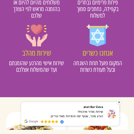
פירות פרימיום נבחרים
משלוחים מהיום להיום או
בקפידה, נחתכים סמוך
בהזמנה מראש לפי הצורך
למשלוח
שלכם
אנחנו כשרים
שירות מהלב
מקום פועל תחת השגחה
שירות אישי מהרגע שהזמנתם
ובעל תעודת כשרות
ועד שהמשלוח אצלכם
רותי אליאס
מאירה אר
המשלוח הגיע מהר, השליח היה אדיב, התקשר לפני שהגיע
שרות מעו
Google