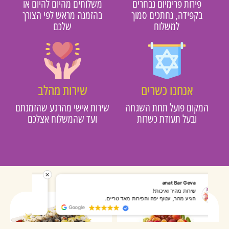
פירות פרימיום נבחרים
משלוחים מהיום להיום או
בקפידה, נחתכים סמוך
בהזמנה מראש לפי הצורך
למשלוח
שלכם
אנחנו כשרים
שירות מהלב
מקום פועל תחת השגחה
שירות אישי מהרגע שהזמנתם
ובעל תעודת כשרות
ועד שהמשלוח אצלכם
רותי אליאס
מאירה אר
המשלוח הגיע מהר, השליח היה אדיב, התקשר לפני שהגיע
שרות מעו
Google