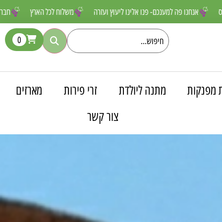
ים שאסור לפספס
אנחנו פה למענכם- פנו אלינו ליעוץ ועזרה
משלוח לכל ה
0
 מפנקות
מתנה ליולדת
זרי פירות
מארזים
צור קשר