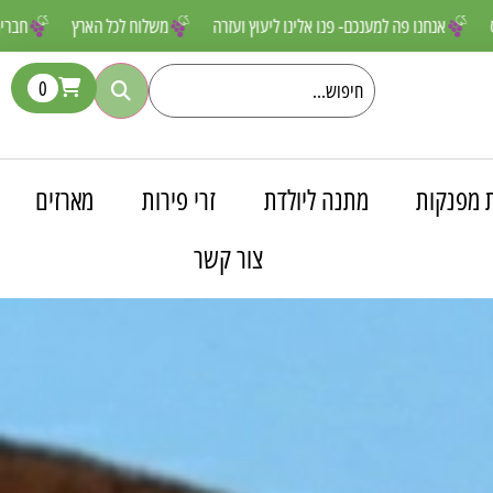
 שאסור לפספס
אנחנו פה למענכם- פנו אלינו ליעוץ ועזרה
משלוח לכל הא
0
 מפנקות
מתנה ליולדת
זרי פירות
מארזים
צור קשר