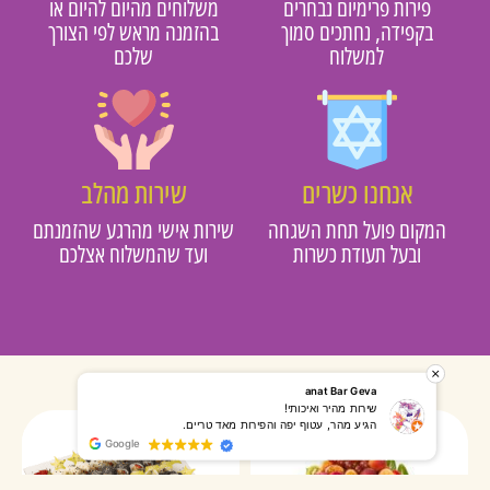
פירות פרימיום נבחרים
משלוחים מהיום להיום או
בקפידה, נחתכים סמוך
בהזמנה מראש לפי הצורך
למשלוח
שלכם
אנחנו כשרים
שירות מהלב
מקום פועל תחת השגחה
שירות אישי מהרגע שהזמנתם
ובעל תעודת כשרות
ועד שהמשלוח אצלכם
רותי אליאס
מאירה אר
המשלוח הגיע מהר, השליח היה אדיב, התקשר לפני שהגיע
שרות מעו
Google