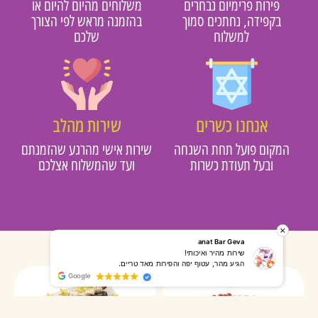
פירות פרימיום נבחרים
משלוחים מהיום להיום או
בקפידה, נחתכים סמוך
בהזמנה מראש לפי הצורך
למשלוח
שלכם
אנחנו כשרים
שירות מהלב
מקום פועל תחת השגחה
שירות אישי מהרגע שהזמנתם
ובעל תעודת כשרות
ועד שהמשלוח אצלכם
רותי אליאס
מאירה אר
המשלוח הגיע מהר, השליח היה אדיב, התקשר לפני שהגיע
שרות מעו
Google