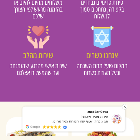
פירות פרימיום נבחרים
משלוחים מהיום להיום או
בקפידה, נחתכים סמוך
בהזמנה מראש לפי הצורך
למשלוח
שלכם
אנחנו כשרים
שירות מהלב
מקום פועל תחת השגחה
שירות אישי מהרגע שהזמנתם
ובעל תעודת כשרות
ועד שהמשלוח אצלכם
רותי אליאס
מאירה אר
המשלוח הגיע מהר, השליח היה אדיב, התקשר לפני שהגיע
שרות מעו
Google