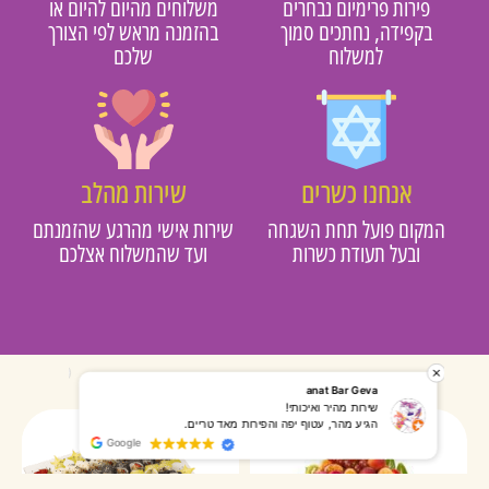
פירות פרימיום נבחרים
משלוחים מהיום להיום או
בקפידה, נחתכים סמוך
בהזמנה מראש לפי הצורך
למשלוח
שלכם
אנחנו כשרים
שירות מהלב
מקום פועל תחת השגחה
שירות אישי מהרגע שהזמנתם
ובעל תעודת כשרות
ועד שהמשלוח אצלכם
רותי אליאס
מאירה אר
המשלוח הגיע מהר, השליח היה אדיב, התקשר לפני שהגיע
שרות מעו
Google