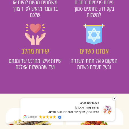
פירות פרימיום נבחרים
משלוחים מהיום להיום או
בקפידה, נחתכים סמוך
בהזמנה מראש לפי הצורך
למשלוח
שלכם
אנחנו כשרים
שירות מהלב
מקום פועל תחת השגחה
שירות אישי מהרגע שהזמנתם
ובעל תעודת כשרות
ועד שהמשלוח אצלכם
רותי אליאס
מאירה אר
המשלוח הגיע מהר, השליח היה אדיב, התקשר לפני שהגיע
שרות מעו
Google