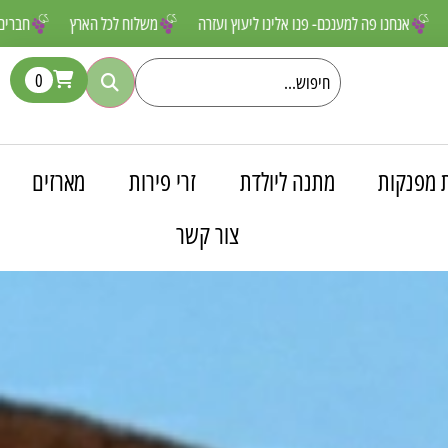
שאסור לפספס
אנחנו פה למענכם- פנו אלינו ליעוץ ועזרה
משלוח לכל האר
0
 מפנקות
מתנה ליולדת
זרי פירות
מארזים
צור קשר