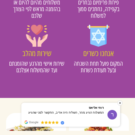
פירות פרימיום נבחרים
משלוחים מהיום להיום או
בקפידה, נחתכים סמוך
בהזמנה מראש לפי הצורך
למשלוח
שלכם
אנחנו כשרים
שירות מהלב
מקום פועל תחת השגחה
שירות אישי מהרגע שהזמנתם
ובעל תעודת כשרות
ועד שהמשלוח אצלכם
רותי אליאס
מאירה אר
המשלוח הגיע מהר, השליח היה אדיב, התקשר לפני שהגיע
שרות מעו
Google