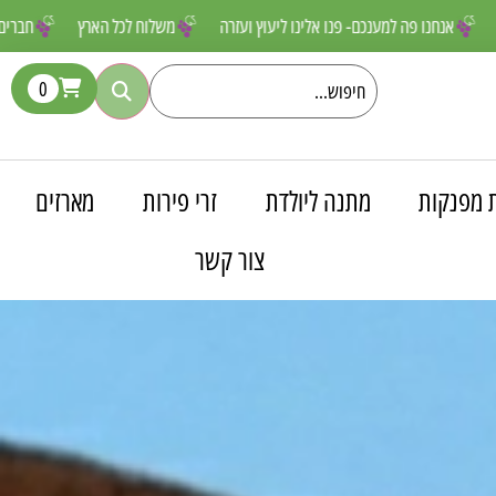
 שאסור לפספס
אנחנו פה למענכם- פנו אלינו ליעוץ ועזרה
משלוח לכל הא
0
 מפנקות
מתנה ליולדת
זרי פירות
מארזים
צור קשר