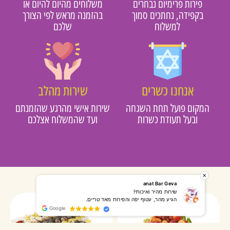
פירות פרימיום נבחרים
משלוחים מהיום להיום או
בקפידה, נחתכים סמוך
בהזמנה מראש לפי הצורך
למשלוח
שלכם
אנחנו כשרים
שירות מהלב
מקום פועל תחת השגחה
שירות אישי מהרגע שהזמנתם
ובעל תעודת כשרות
ועד שהמשלוח אצלכם
רותי אליאס
מאירה אר
המשלוח הגיע מהר, השליח היה אדיב, התקשר לפני שהגיע
שרות מעו
Google