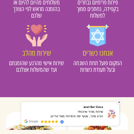
פירות פרימיום נבחרים
משלוחים מהיום להיום או
בקפידה, נחתכים סמוך
בהזמנה מראש לפי הצורך
למשלוח
שלכם
אנחנו כשרים
שירות מהלב
מקום פועל תחת השגחה
שירות אישי מהרגע שהזמנתם
ובעל תעודת כשרות
ועד שהמשלוח אצלכם
רותי אליאס
מאירה אר
המשלוח הגיע מהר, השליח היה אדיב, התקשר לפני שהגיע
שרות מעו
Google