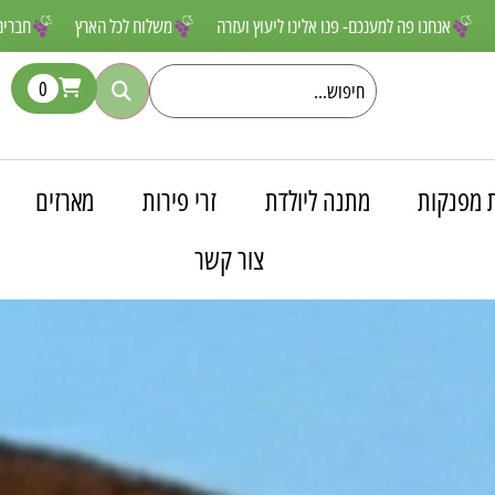
 שאסור לפספס
אנחנו פה למענכם- פנו אלינו ליעוץ ועזרה
משלוח לכל הא
0
 מפנקות
מתנה ליולדת
זרי פירות
מארזים
צור קשר