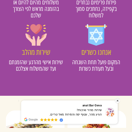
פירות פרימיום נבחרים
משלוחים מהיום להיום או
בקפידה, נחתכים סמוך
בהזמנה מראש לפי הצורך
למשלוח
שלכם
אנחנו כשרים
שירות מהלב
מקום פועל תחת השגחה
שירות אישי מהרגע שהזמנתם
ובעל תעודת כשרות
ועד שהמשלוח אצלכם
רותי אליאס
מאירה אר
המשלוח הגיע מהר, השליח היה אדיב, התקשר לפני שהגיע
שרות מעו
Google