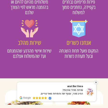
פירות פרימיום נבחרים
משלוחים מהיום להיום או
בקפידה, נחתכים סמוך
בהזמנה מראש לפי הצורך
למשלוח
שלכם
אנחנו כשרים
שירות מהלב
מקום פועל תחת השגחה
שירות אישי מהרגע שהזמנתם
ובעל תעודת כשרות
ועד שהמשלוח אצלכם
רותי אליאס
מאירה אר
המשלוח הגיע מהר, השליח היה אדיב, התקשר לפני שהגיע
שרות מעו
Google