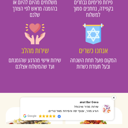
פירות פרימיום נבחרים
משלוחים מהיום להיום או
בקפידה, נחתכים סמוך
בהזמנה מראש לפי הצורך
למשלוח
שלכם
אנחנו כשרים
שירות מהלב
מקום פועל תחת השגחה
שירות אישי מהרגע שהזמנתם
ובעל תעודת כשרות
ועד שהמשלוח אצלכם
רותי אליאס
מאירה אר
המשלוח הגיע מהר, השליח היה אדיב, התקשר לפני שהגיע
שרות מעו
Google