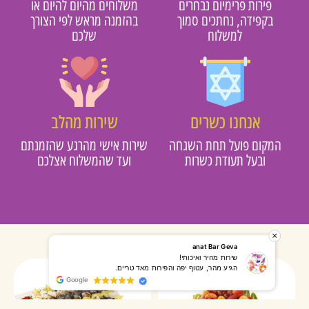
פירות פרימיום נבחרים
משלוחים מהיום להיום או
בקפידה, נחתכים סמוך
בהזמנה מראש לפי הצורך
למשלוח
שלכם
אנחנו כשרים
שירות מהלב
מקום פועל תחת השגחה
שירות אישי מהרגע שהזמנתם
ובעל תעודת כשרות
ועד שהמשלוח אצלכם
רותי אליאס
מאירה אר
המשלוח הגיע מהר, השליח היה אדיב, התקשר לפני שהגיע
שרות מעו
Google