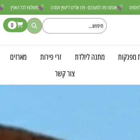
טורפים שאסור לפספס
אנחנו פה למענכם- פנו אלינו ליעוץ ועזרה
משלוח 
0
 מפנקות
מתנה ליולדת
זרי פירות
מארזים
צור קשר