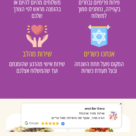
פירות פרימיום נבחרים
משלוחים מהיום להיום או
בקפידה, נחתכים סמוך
בהזמנה מראש לפי הצורך
למשלוח
שלכם
אנחנו כשרים
שירות מהלב
מקום פועל תחת השגחה
שירות אישי מהרגע שהזמנתם
ובעל תעודת כשרות
ועד שהמשלוח אצלכם
רותי אליאס
מאירה אר
המשלוח הגיע מהר, השליח היה אדיב, התקשר לפני שהגיע
שרות מעו
Google