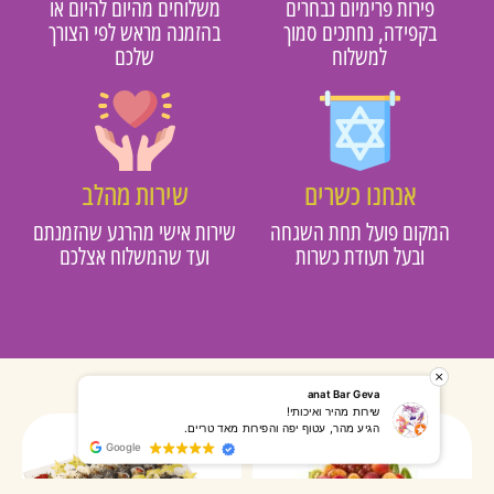
פירות פרימיום נבחרים
משלוחים מהיום להיום או
בקפידה, נחתכים סמוך
בהזמנה מראש לפי הצורך
למשלוח
שלכם
אנחנו כשרים
שירות מהלב
מקום פועל תחת השגחה
שירות אישי מהרגע שהזמנתם
ובעל תעודת כשרות
ועד שהמשלוח אצלכם
רותי אליאס
מאירה אר
המשלוח הגיע מהר, השליח היה אדיב, התקשר לפני שהגיע
שרות מעו
Google