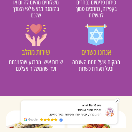
פירות פרימיום נבחרים
משלוחים מהיום להיום או
בקפידה, נחתכים סמוך
בהזמנה מראש לפי הצורך
למשלוח
שלכם
אנחנו כשרים
שירות מהלב
מקום פועל תחת השגחה
שירות אישי מהרגע שהזמנתם
ובעל תעודת כשרות
ועד שהמשלוח אצלכם
רותי אליאס
מאירה אר
המשלוח הגיע מהר, השליח היה אדיב, התקשר לפני שהגיע
שרות מעו
Google