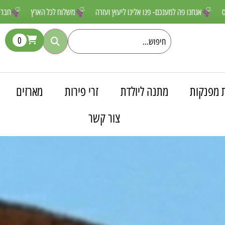
פים שאסור לפספס
אנחנו פה למענכם- פנו אלינו ליעוץ ועזרה
משלוח לכל
0
 מפנקות
מתנה ליולדת
זרי פירות
מארזים
צור קשר