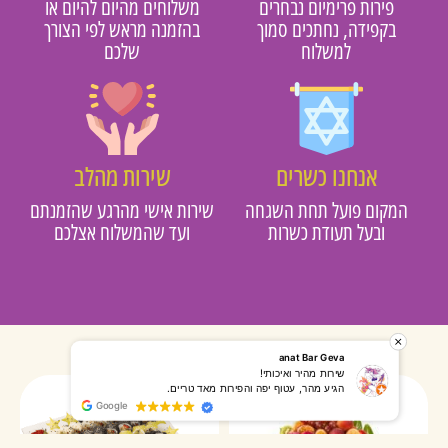
פירות פרימיום נבחרים
משלוחים מהיום להיום או
בקפידה, נחתכים סמוך
בהזמנה מראש לפי הצורך
למשלוח
שלכם
אנחנו כשרים
שירות מהלב
מקום פועל תחת השגחה
שירות אישי מהרגע שהזמנתם
ובעל תעודת כשרות
ועד שהמשלוח אצלכם
רותי אליאס
מאירה אר
המשלוח הגיע מהר, השליח היה אדיב, התקשר לפני שהגיע
שרות מעו
Google