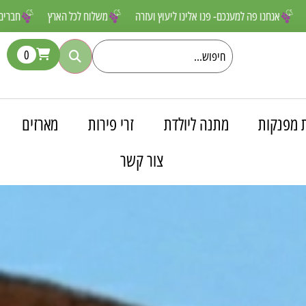
 שאסור לפספס
אנחנו פה למענכם- פנו אלינו ליעוץ ועזרה
משלוח לכל האר
0
 מפנקות
מתנה ליולדת
זרי פירות
מארזים
צור קשר