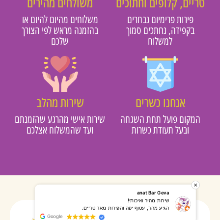
יים, קלופים וחתוכים
משולחים מהירים
פירות פרימיום נבחרים
משלוחים מהיום להיום או
בקפידה, נחתכים סמוך
בהזמנה מראש לפי הצורך
למשלוח
שלכם
אנחנו כשרים
שירות מהלב
מקום פועל תחת השגחה
שירות אישי מהרגע שהזמנתם
ובעל תעודת כשרות
ועד שהמשלוח אצלכם
רותי אליאס
מאירה אר
המשלוח הגיע מהר, השליח היה אדיב, התקשר לפני שהגיע
שרות מעו
Google