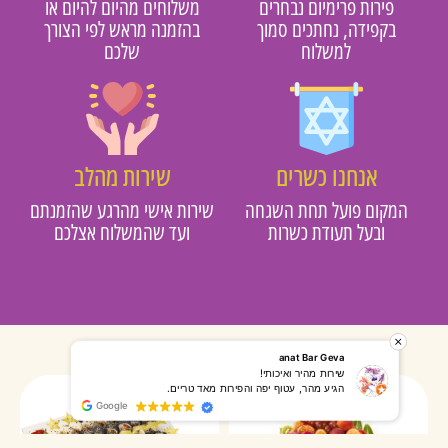
פירות פרימיום נבחרים
משלוחים מהיום להיום או
בקפידה, נחתכים סמוך
בהזמנה מראש לפי הצורך
למשלוח
שלכם
אנחנו כשרים
שירות מהלב
מקום פועל תחת השגחה
שירות אישי מהרגע שהזמנתם
ובעל תעודת כשרות
ועד שהמשלוח אצלכם
רותי אליאס
מאירה אר
המשלוח הגיע מהר, השליח היה אדיב, התקשר לפני שהגיע
שרות מעו
Google