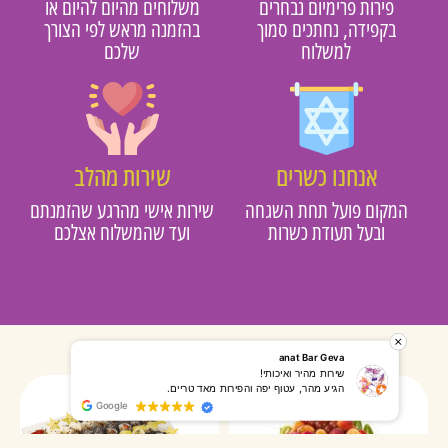
פירות פרימיום נבחרים
משלוחים מהיום להיום או
בקפידה, נחתכים סמוך
בהזמנה מראש לפי הצורך
למשלוח
שלכם
אנחנו כשרים
שירות מהלב
מקום פועל תחת השגחה
שירות אישי מהרגע שהזמנתם
ובעל תעודת כשרות
ועד שהמשלוח אצלכם
רותי אליאס
מאירה אר
המשלוח הגיע מהר, השליח היה אדיב, התקשר לפני שהגיע
שרות מעו
Google