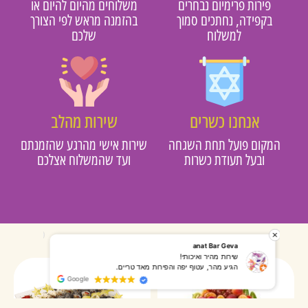
פירות פרימיום נבחרים
משלוחים מהיום להיום או
בקפידה, נחתכים סמוך
בהזמנה מראש לפי הצורך
למשלוח
שלכם
אנחנו כשרים
שירות מהלב
מקום פועל תחת השגחה
שירות אישי מהרגע שהזמנתם
ובעל תעודת כשרות
ועד שהמשלוח אצלכם
רותי אליאס
מאירה אר
המשלוח הגיע מהר, השליח היה אדיב, התקשר לפני שהגיע
שרות מעו
Google