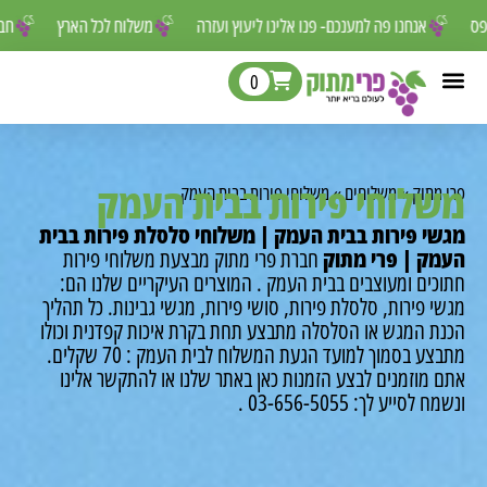
 לפספס
אנחנו פה למענכם- פנו אלינו ליעוץ ועזרה
משלוח לכל הארץ
0
לוחי פירות בבית העמק
מתוק
»
משלוחים
»
משלוחי פירות בבית העמק
י פירות בבית העמק | משלוחי סלסלת פירות בבית
ק | פרי מתוק
חברת פרי מתוק מבצעת משלוחי פירות
כים ומעוצבים בבית העמק .
המוצרים העיקריים שלנו הם:
 פירות, סלסלת פירות, סושי פירות, מגשי גבינות.
כל תהליך
ת המגש או הסלסלה מתבצע תחת בקרת איכות קפדנית וכולו
צע בסמוך למועד הגעת המשלוח לבית
העמק : 70 שקלים.
 מוזמנים לבצע הזמנות כאן באתר שלנו או להתקשר אלינו
לסייע לך: 03-656-5055 .