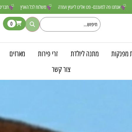
 שאסור לפספס
אנחנו פה למענכם- פנו אלינו ליעוץ ועזרה
משלוח לכל הא
0
 מפנקות
מתנה ליולדת
זרי פירות
מארזים
צור קשר