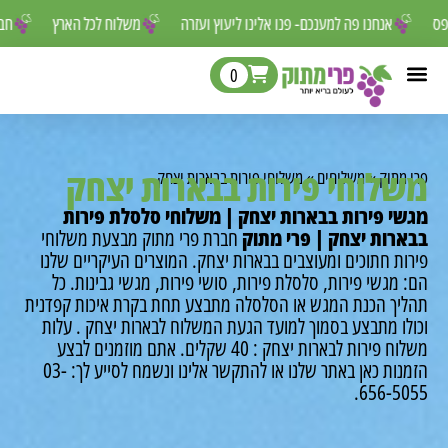
 לפספס
אנחנו פה למענכם- פנו אלינו ליעוץ ועזרה
משלוח לכל הארץ
0
לוחי פירות בבארות יצחק
מתוק
»
משלוחים
»
משלוחי פירות בבארות יצחק
י פירות בבארות יצחק | משלוחי סלסלת פירות
רות יצחק | פרי מתוק
חברת פרי מתוק מבצעת משלוחי
ות חתוכים ומעוצבים בבארות יצחק.
המוצרים העיקריים שלנו
מגשי פירות, סלסלת פירות, סושי פירות, מגשי גבינות.
כל
יך הכנת המגש או הסלסלה מתבצע תחת בקרת איכות קפדנית
לו מתבצע בסמוך למועד הגעת המשלוח לבארות יצחק .
עלות
 פירות לבארות יצחק : 40 שקלים.
אתם מוזמנים לבצע
הזמנות כאן באתר שלנו או להתקשר אלינו ונשמח לסייע לך: 03-
656-50