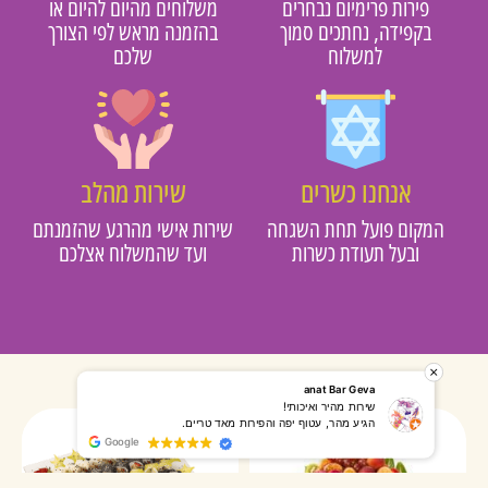
פירות פרימיום נבחרים
משלוחים מהיום להיום או
בקפידה, נחתכים סמוך
בהזמנה מראש לפי הצורך
למשלוח
שלכם
אנחנו כשרים
שירות מהלב
מקום פועל תחת השגחה
שירות אישי מהרגע שהזמנתם
ובעל תעודת כשרות
ועד שהמשלוח אצלכם
רותי אליאס
מאירה אר
המשלוח הגיע מהר, השליח היה אדיב, התקשר לפני שהגיע
שרות מעו
Google