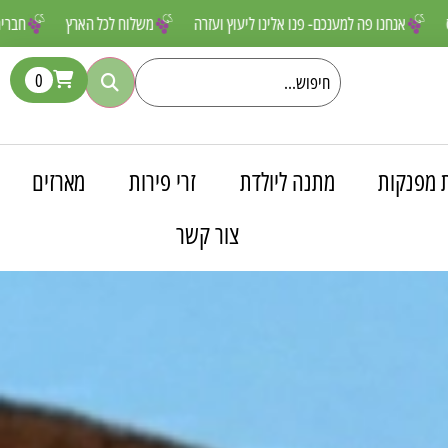
ם שאסור לפספס
אנחנו פה למענכם- פנו אלינו ליעוץ ועזרה
משלוח לכל הא
0
 מפנקות
מתנה ליולדת
זרי פירות
מארזים
צור קשר