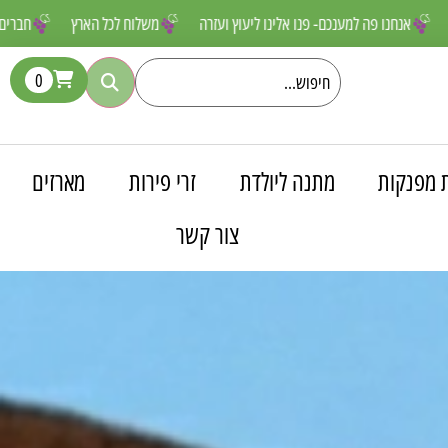
שאסור לפספס
אנחנו פה למענכם- פנו אלינו ליעוץ ועזרה
משלוח לכל האר
0
 מפנקות
מתנה ליולדת
זרי פירות
מארזים
צור קשר