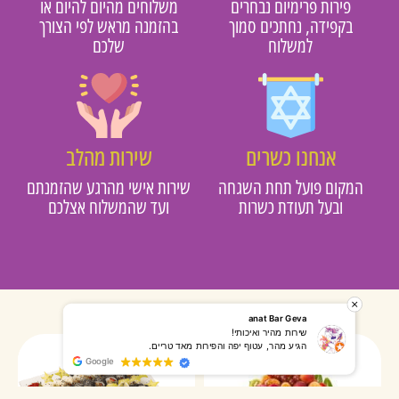
פירות פרימיום נבחרים
משלוחים מהיום להיום או
בקפידה, נחתכים סמוך
בהזמנה מראש לפי הצורך
למשלוח
שלכם
אנחנו כשרים
שירות מהלב
מקום פועל תחת השגחה
שירות אישי מהרגע שהזמנתם
ובעל תעודת כשרות
ועד שהמשלוח אצלכם
רותי אליאס
מאירה אר
המשלוח הגיע מהר, השליח היה אדיב, התקשר לפני שהגיע
שרות מעו
Google