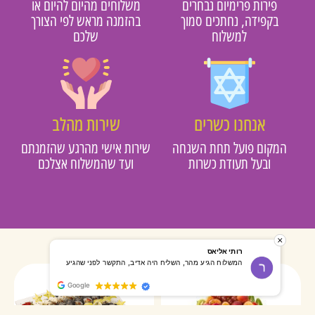
פירות פרימיום נבחרים
משלוחים מהיום להיום או
בקפידה, נחתכים סמוך
בהזמנה מראש לפי הצורך
למשלוח
שלכם
אנחנו כשרים
שירות מהלב
מקום פועל תחת השגחה
שירות אישי מהרגע שהזמנתם
ובעל תעודת כשרות
ועד שהמשלוח אצלכם
רותי אליאס
מאירה אר
המשלוח הגיע מהר, השליח היה אדיב, התקשר לפני שהגיע
שרות מעו
Google