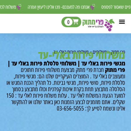
מטורפים שאסור לפספס
אנחנו פה למענכם- פנו אלינו ליעוץ ועזרה
משלוח
0
לוחי פירות באלי-עד
מתוק
»
משלוחים
»
משלוחי פירות באלי-עד
י פירות באלי עד | משלוחי סלסלת פירות באלי עד |
 מתוק
חברת פרי מתוק מבצעת משלוחי פירות חתוכים
צבים באלי עד .
המוצרים העיקריים שלנו הם: מגשי פירות,
ת פירות, סושי פירות, מגשי גבינות.
כל תהליך הכנת המגש או
סלה מתבצע תחת בקרת איכות קפדנית וכולו מתבצע בסמוך
עד הגעת המשלוח לאלי עד .
עלות משלוח פירות לאלי עד : 150
ים.
אתם מוזמנים לבצע הזמנות כאן באתר שלנו או להתקשר
 ונשמח לסייע לך: 03-656-5055