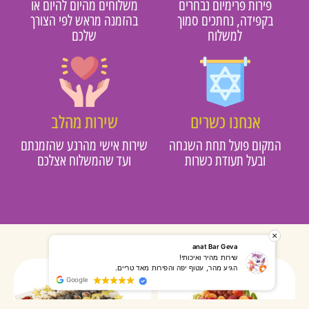
פירות פרימיום נבחרים
משלוחים מהיום להיום או
בקפידה, נחתכים סמוך
בהזמנה מראש לפי הצורך
למשלוח
שלכם
אנחנו כשרים
שירות מהלב
מקום פועל תחת השגחה
שירות אישי מהרגע שהזמנתם
ובעל תעודת כשרות
ועד שהמשלוח אצלכם
רותי אליאס
מאירה אר
המשלוח הגיע מהר, השליח היה אדיב, התקשר לפני שהגיע
שרות מעו
Google