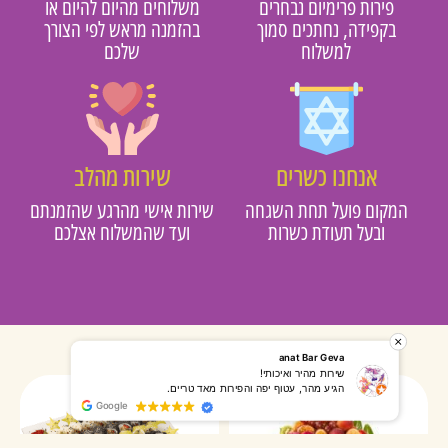
פירות פרימיום נבחרים
משלוחים מהיום להיום או
בקפידה, נחתכים סמוך
בהזמנה מראש לפי הצורך
למשלוח
שלכם
אנחנו כשרים
שירות מהלב
מקום פועל תחת השגחה
שירות אישי מהרגע שהזמנתם
ובעל תעודת כשרות
ועד שהמשלוח אצלכם
רותי אליאס
מאירה אר
המשלוח הגיע מהר, השליח היה אדיב, התקשר לפני שהגיע
שרות מעו
Google