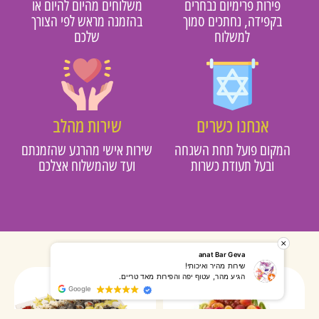
פירות פרימיום נבחרים
משלוחים מהיום להיום או
בקפידה, נחתכים סמוך
בהזמנה מראש לפי הצורך
למשלוח
שלכם
אנחנו כשרים
שירות מהלב
מקום פועל תחת השגחה
שירות אישי מהרגע שהזמנתם
ובעל תעודת כשרות
ועד שהמשלוח אצלכם
רותי אליאס
מאירה אר
המשלוח הגיע מהר, השליח היה אדיב, התקשר לפני שהגיע
שרות מעו
Google