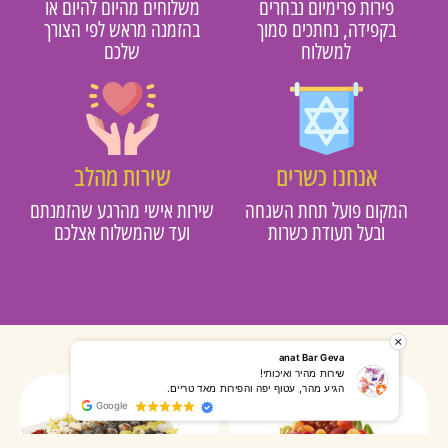
פירות פרימיום נבחרים
משלוחים מהיום להיום או
בקפידה, נחתכים סמוך
בהזמנה מראש לפי הצורך
למשלוח
שלכם
אנחנו כשרים
שירות מהלב
מקום פועל תחת השגחה
שירות אישי מהרגע שהזמנתם
ובעל תעודת כשרות
ועד שהמשלוח אצלכם
רותי אליאס
מאירה אר
המשלוח הגיע מהר, השליח היה אדיב, התקשר לפני שהגיע
שרות מעו
Google