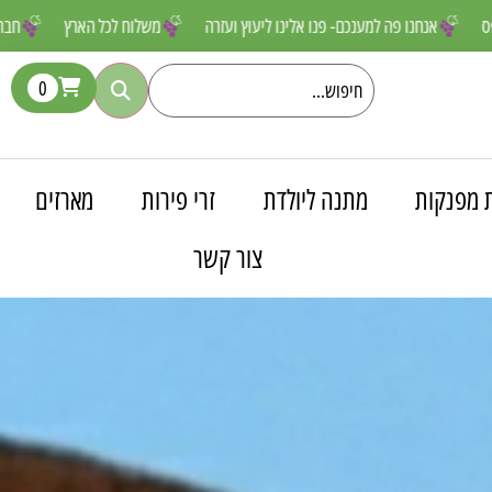
רפים שאסור לפספס
אנחנו פה למענכם- פנו אלינו ליעוץ ועזרה
משלוח לכ
0
 מפנקות
מתנה ליולדת
זרי פירות
מארזים
צור קשר