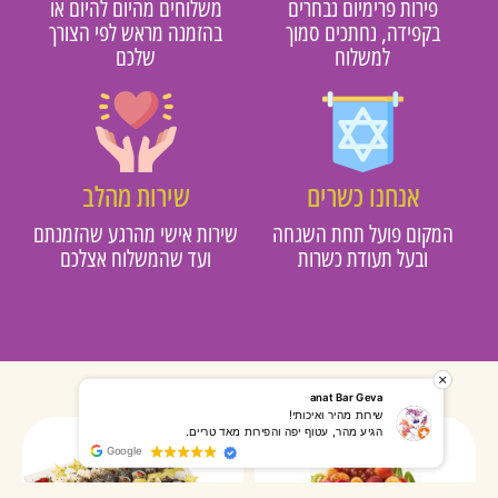
פירות פרימיום נבחרים
משלוחים מהיום להיום או
בקפידה, נחתכים סמוך
בהזמנה מראש לפי הצורך
למשלוח
שלכם
אנחנו כשרים
שירות מהלב
מקום פועל תחת השגחה
שירות אישי מהרגע שהזמנתם
ובעל תעודת כשרות
ועד שהמשלוח אצלכם
רותי אליאס
מאירה אר
המשלוח הגיע מהר, השליח היה אדיב, התקשר לפני שהגיע
שרות מעו
Google