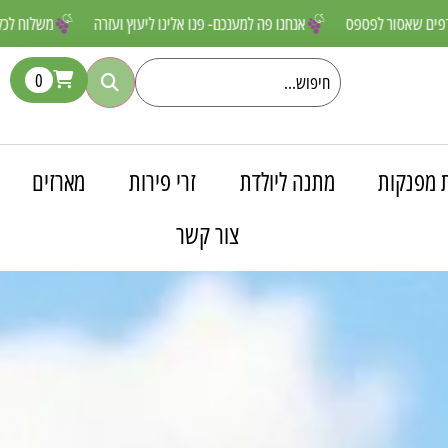
ם מטורפים שאסור לפספס
אנחנו פה למענכם- פנו אלינו ליעוץ ועזרה
משל
0
 מפנקות
מתנה ליולדת
זרי פירות
מארזים
צור קשר