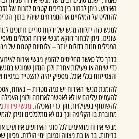
האירוע. ניתן לבחור בין כריכים קטנים למנות של מז
להחליט על המילויים או הממרחים שיהיו בתוך הכריכ
למגש כזה יתלווה מגש של ירקות טריים חתוכים לנו
שונים. ניתן לבחור דווקא מגשי אירוח הכוללים מאפ
המכילים מנות גדולות יותר – צלוחיות קטנות של מנ
בדרך כלל כאשר מחליטים להזמין מגשי אירוח לאירועי
כדי שיחה או פעילות אחרת ולכן המזון שמוגש במגשי
והצטיידות בכלי אוכל. מספיק יהיה להצטייד במפית ו
להזמנת מגשי האירוח יש כמה מטרות – באחת, אספקת 
להעמיס עליהם או לא לאפשר לארוחה ולזמן האכילה לגז
להשתתף בפעילויות תוך כדי האכילה.
מגשי פירות
מת
מחוברת בו הקליפה וכך גם לא מתלכלכים וניתן להמש
מגשי אירוח מתאימים לכל סוגי האירועים אירועים א
בריתות, בר או בת מצווה וכמובן ימי הולדת. מכיוון ש